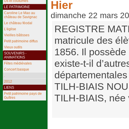
Hier
Us et coutumes
LE PATRIMOINE
Caroline Le Mao au
dimanche 22 mars 2
château de Savignac
Le château féodal
REGISTRE MATRI
L’église
Vieilles bâtisses
matricule des élè
Petit patrimoine diffus
Vieux outils
1856. Il possède 
SOUVENIRS -
ANIMATIONS
existe-t-il d’aut
Fêtes médiévales
Concert basque
départementales
.
2012
TILH-BIAIS NO
LIENS
Petit patrimoine pays de
TILH-BIAIS, née v
Guîtres