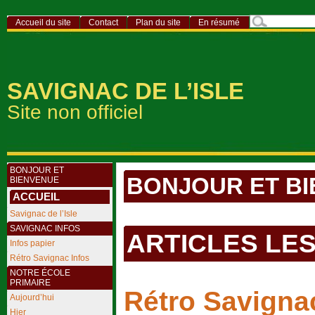
Accueil du site
Contact
Plan du site
En résumé
SAVIGNAC DE L’ISLE
Site non officiel
BONJOUR ET
BONJOUR ET B
BIENVENUE
ACCUEIL
Savignac de l’Isle
SAVIGNAC INFOS
ARTICLES LE
Infos papier
Rétro Savignac Infos
NOTRE ÉCOLE
PRIMAIRE
Rétro Savigna
Aujourd’hui
Hier