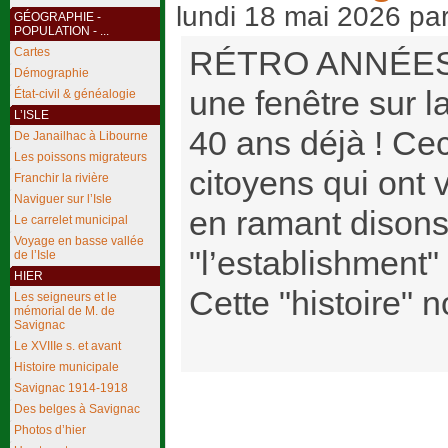
lundi 18 mai 2026
pa
GÉOGRAPHIE -
POPULATION - ...
RÉTRO ANNÉES 80
Cartes
Démographie
une fenêtre sur l
État-civil & généalogie
L’ISLE
40 ans déjà ! Ce
De Janailhac à Libourne
Les poissons migrateurs
citoyens qui ont
Franchir la rivière
Naviguer sur l’Isle
en ramant disons
Le carrelet municipal
Voyage en basse vallée
"l’establishment" 
de l’Isle
HIER
Cette "histoire" no
Les seigneurs et le
mémorial de M. de
Savignac
Le XVIIIe s. et avant
Histoire municipale
Savignac 1914-1918
Des belges à Savignac
Photos d’hier