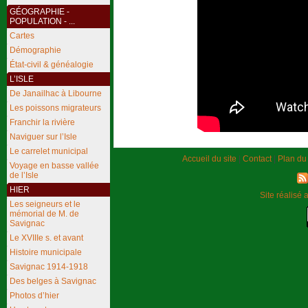
GÉOGRAPHIE -
POPULATION - ...
Cartes
Démographie
État-civil & généalogie
L’ISLE
De Janailhac à Libourne
Les poissons migrateurs
Franchir la rivière
Naviguer sur l’Isle
Le carrelet municipal
Accueil du site
|
Contact
|
Plan du 
Voyage en basse vallée
de l’Isle
HIER
Site réalisé 
Les seigneurs et le
mémorial de M. de
Savignac
Le XVIIIe s. et avant
Histoire municipale
Savignac 1914-1918
Des belges à Savignac
Photos d’hier