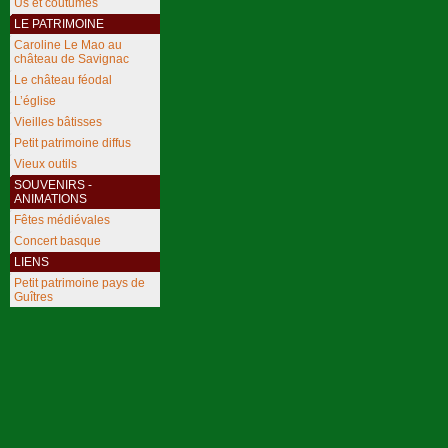
Us et coutumes
LE PATRIMOINE
Caroline Le Mao au
château de Savignac
Le château féodal
L’église
Vieilles bâtisses
Petit patrimoine diffus
Vieux outils
SOUVENIRS -
ANIMATIONS
Fêtes médiévales
Concert basque
LIENS
Petit patrimoine pays de
Guîtres