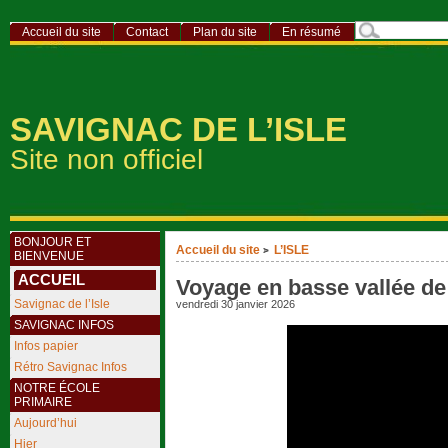
Accueil du site
Contact
Plan du site
En résumé
SAVIGNAC DE L’ISLE
Site non officiel
BONJOUR ET
Accueil du site
L’ISLE
>
BIENVENUE
ACCUEIL
Voyage en basse vallée de 
Savignac de l’Isle
vendredi 30 janvier 2026
SAVIGNAC INFOS
Infos papier
Rétro Savignac Infos
NOTRE ÉCOLE
PRIMAIRE
Aujourd’hui
Hier