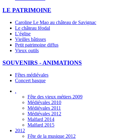
LE PATRIMOINE
Caroline Le Mao au château de Savignac
Le château féodal
L’église
Vieilles bâtisses
Petit patrimoine diffus
Vieux outils
SOUVENIRS - ANIMATIONS
Fêtes médiévales
Concert basque
.
Fête des vieux métiers 2009
Médiévales 2010
Médiévales 2011
Médiévales 2012
Malfard 2014
Malfard 2015
2012
Fête de la musique 2012