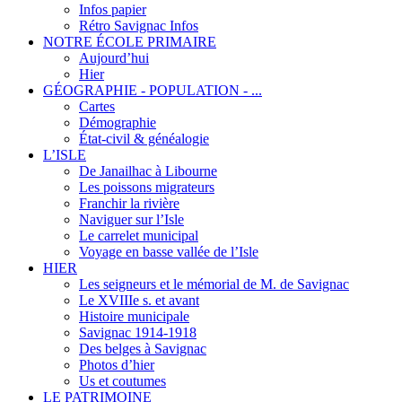
Infos papier
Rétro Savignac Infos
NOTRE ÉCOLE PRIMAIRE
Aujourd’hui
Hier
GÉOGRAPHIE - POPULATION - ...
Cartes
Démographie
État-civil & généalogie
L’ISLE
De Janailhac à Libourne
Les poissons migrateurs
Franchir la rivière
Naviguer sur l’Isle
Le carrelet municipal
Voyage en basse vallée de l’Isle
HIER
Les seigneurs et le mémorial de M. de Savignac
Le XVIIIe s. et avant
Histoire municipale
Savignac 1914-1918
Des belges à Savignac
Photos d’hier
Us et coutumes
LE PATRIMOINE