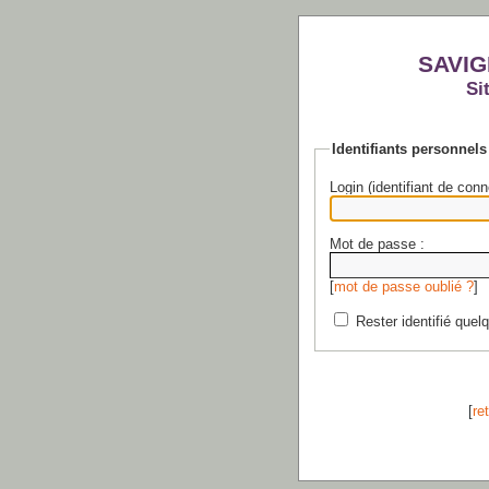
SAVIG
Si
Identifiants personnels
Login (identifiant de conn
Mot de passe :
[
mot de passe oublié ?
]
Rester identifié quel
[
re