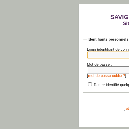
SAVIG
Si
Identifiants personnels
Login (identifiant de conn
Mot de passe :
[
mot de passe oublié ?
]
Rester identifié quel
[
re