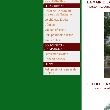
Us et coutumes
LA MAIRIE, 
LE PATRIMOINE
vaste maison,
Caroline Le Mao au
château de Savignac
Le château féodal
L’église
Vieilles bâtisses
Petit patrimoine diffus
Vieux outils
SOUVENIRS -
ANIMATIONS
Fêtes médiévales
Concert basque
LIENS
Petit patrimoine pays de
Guîtres
L’ÉCOLE, LA
cantine e