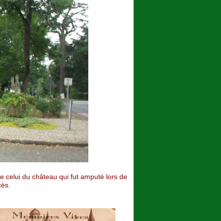
e celui du château qui fut amputé lors de
cès.