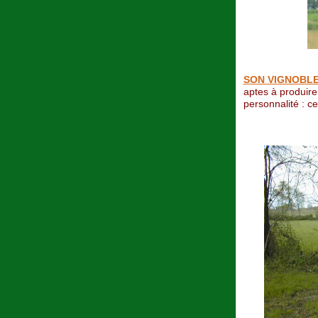
SON VIGNOBL
aptes à produire
personnalité : c