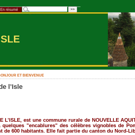
En résumé
ISLE
BONJOUR ET BIENVENUE
e l’Isle
 L’ISLE, est une commune rurale de NOUVELLE AQUITA
à quelques "encablures" des célèbres vignobles de Pom
t de 600 habitants. Elle fait partie du canton du Nord-Li