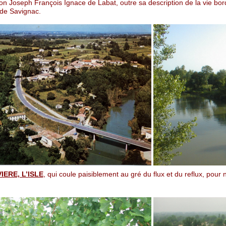
on Joseph François Ignace de Labat, outre sa description de la vie borde
 de Savignac.
VIERE, L’ISLE
, qui coule paisiblement au gré du flux et du reflux, pour