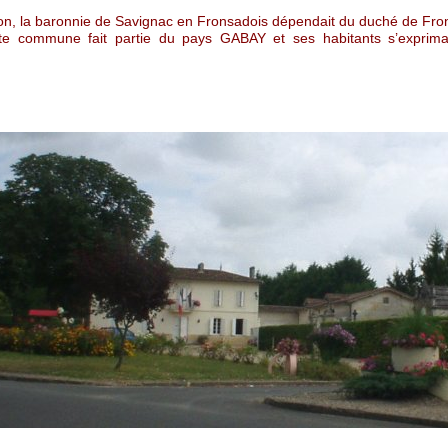
ion, la baronnie de Savignac en Fronsadois dépendait du duché de Fro
ite commune fait partie du pays GABAY et ses habitants s’exprima