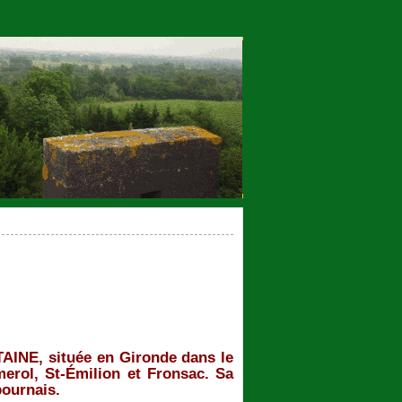
INE, située en Gironde dans le
erol, St-Émilion et Fronsac. Sa
bournais.