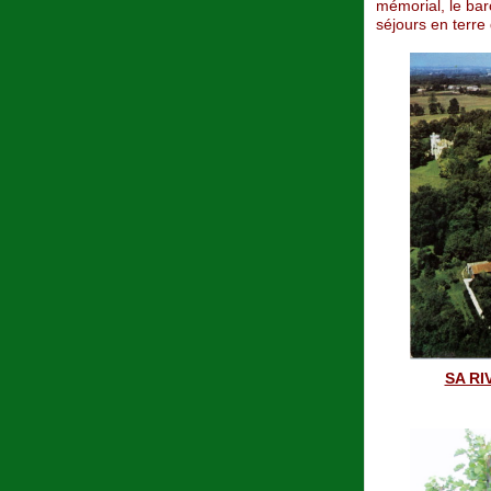
mémorial, le bar
séjours en terre
SA RI