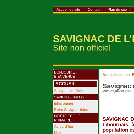
Accueil du site
Contact
Plan du site
SAVIGNAC DE L’
Site non officiel
BONJOUR ET
Accueil du site
>
BIENVENUE
ACCUEIL
Savignac d
Savignac de l’Isle
jeudi 29 janvier 2026
SAVIGNAC INFOS
Infos papier
Rétro Savignac Infos
NOTRE ÉCOLE
SAVIGNAC DE
PRIMAIRE
Libournais, 
Aujourd’hui
population es
Hier