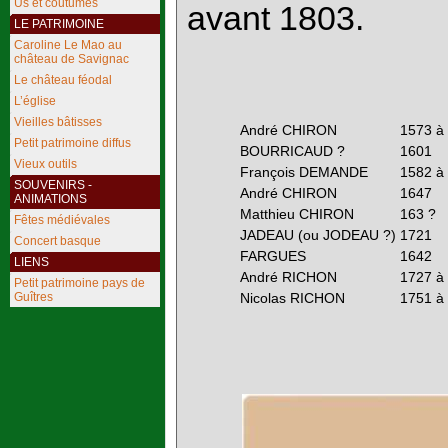
Us et coutumes
avant 1803.
LE PATRIMOINE
Caroline Le Mao au
château de Savignac
Le château féodal
L’église
Vieilles bâtisses
André CHIRON
1573 à
Petit patrimoine diffus
BOURRICAUD ?
1601
Vieux outils
François DEMANDE
1582 à
SOUVENIRS -
André CHIRON
1647
ANIMATIONS
Matthieu CHIRON
163 ?
Fêtes médiévales
JADEAU (ou JODEAU ?)
1721
Concert basque
FARGUES
1642
LIENS
André RICHON
1727 à
Petit patrimoine pays de
Guîtres
Nicolas RICHON
1751 à