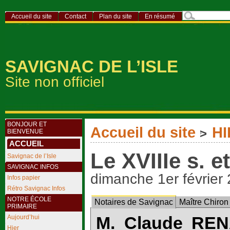
Accueil du site
Contact
Plan du site
En résumé
SAVIGNAC DE L’ISLE
Site non officiel
BONJOUR ET
Accueil du site
HI
>
BIENVENUE
ACCUEIL
Le XVIIIe s. e
Savignac de l’Isle
SAVIGNAC INFOS
dimanche 1er février
Infos papier
Rétro Savignac Infos
NOTRE ÉCOLE
Notaires de Savignac
Maître Chiron 
PRIMAIRE
Aujourd’hui
M. Claude RE
Hier