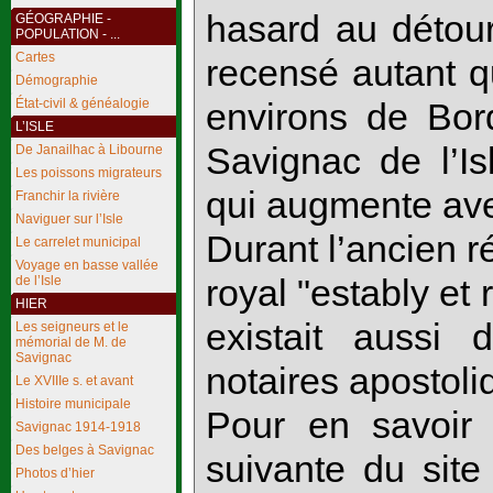
hasard au détou
GÉOGRAPHIE -
POPULATION - ...
Cartes
recensé autant qu
Démographie
État-civil & généalogie
environs de Bor
L’ISLE
Savignac de l’Is
De Janailhac à Libourne
Les poissons migrateurs
qui augmente ave
Franchir la rivière
Naviguer sur l’Isle
Durant l’ancien r
Le carrelet municipal
Voyage en basse vallée
de l’Isle
royal "estably et
HIER
existait aussi 
Les seigneurs et le
mémorial de M. de
Savignac
notaires apostoliq
Le XVIIIe s. et avant
Histoire municipale
Pour en savoir 
Savignac 1914-1918
Des belges à Savignac
suivante du sit
Photos d’hier