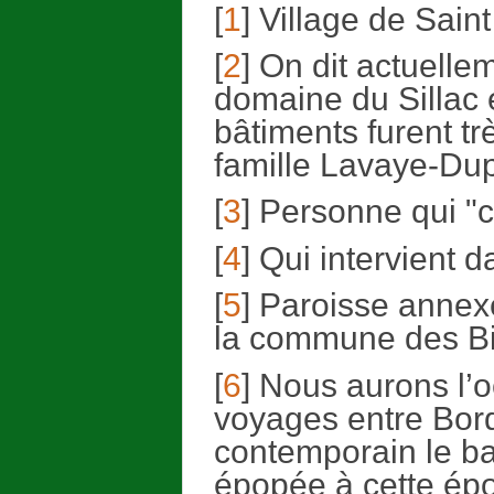
[
1
] Village de Sain
[
2
] On dit actuellem
domaine du Sillac 
bâtiments furent trè
famille Lavaye-Du
[
3
] Personne qui "c
[
4
] Qui intervient 
[
5
] Paroisse annex
la commune des Bi
[
6
] Nous aurons l’o
voyages entre Bor
contemporain le b
épopée à cette épo